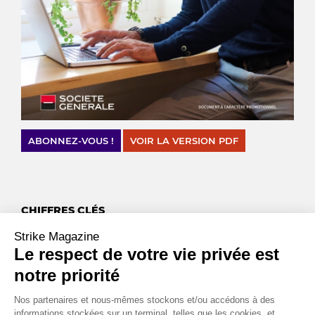
ABONNEZ-VOUS !
VOIR LA VERSION PDF
CHIFFRES CLÉS
,
Mds€
Strike Magazine
24
6
Le respect de votre vie privée est
C’est le déficit de la Sécurité sociale sur l’année 2021. Il s’agit
notre priorité
d’une amélioration par rapport à 2020 où le déficit s’est établi
à 38,7 Mds€.
Nos partenaires et nous-mêmes stockons et/ou accédons à des
Source : Ministre des comptes publics, Olivier Dussopt
informations stockées sur un terminal, telles que les cookies, et