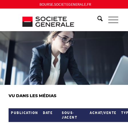
BOURSE.SOCIETEGENERALE.FR
VU DANS LES MÉDIAS
PUBLICATION
DATE
SOUS-
ACHAT/VENTE
TY
JACENT