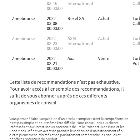
03-16
International
Cal
00:00:00
Zonebourse
2022-
Rexel SA
Achat
Tur
03-08
Cal
00:00:00
Zonebourse
2022-
ASM
Achat
Tur
02-23
International
Cal
00:00:00
Zonebourse
2022-
Axa
Vente
Tur
02-21
Put
00:00:00
Cette liste de recommandations n’est pas exhaustive.
Pour avoir accès à l’ensemble des recommandations, il
suffit de vous abonner auprès de ces différents
organismes de conseil.
Vous pensez à faire l’acquisition d’un produit complexe dont la compréhension
n’est pas simple et peut même être difficile. Nous conseillons aux clients
intéressés et aux investisseurs potentiels de lire le Prospectus de Base et les
Conditions Définitives avant de prendre leur décision d’investissement afin
d’être pleinement informés et de parfaitement comprendre les risques et
bénéfices potentiels du produit.